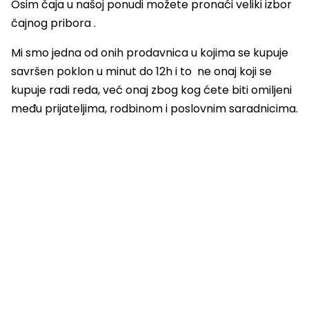
Osim čaja u našoj ponudi možete pronaći veliki izbor
čajnog pribora .
Mi smo jedna od onih prodavnica u kojima se kupuje
savršen poklon u minut do 12h i to ne onaj koji se
kupuje radi reda, već onaj zbog kog ćete biti omiljeni
među prijateljima, rodbinom i poslovnim saradnicima.