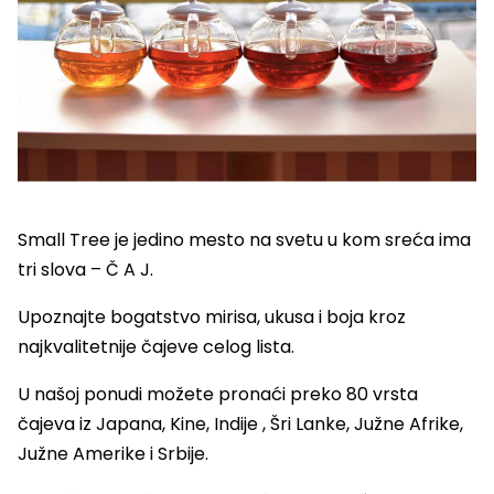
Small Tree je jedino mesto na svetu u kom sreća ima
tri slova – Č A J.
Upoznajte bogatstvo mirisa, ukusa i boja kroz
najkvalitetnije čajeve celog lista.
U našoj ponudi možete pronaći preko 80 vrsta
čajeva iz Japana, Kine, Indije , Šri Lanke, Južne Afrike,
Južne Amerike i Srbije.