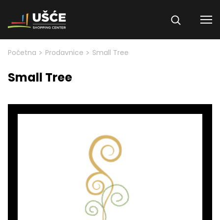
Skip to content
>
>
Početna
Prodavnice
Small Tree
Small Tree