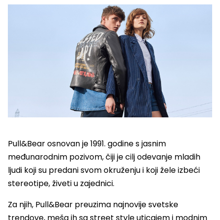
Pull&Bear osnovan je 1991. godine s jasnim
međunarodnim pozivom, čiji je cilj odevanje mladih
ljudi koji su predani svom okruženju i koji žele izbeći
stereotipe, živeti u zajednici.
Za njih, Pull&Bear preuzima najnovije svetske
trendove, meša ih sa street style uticajem i modnim