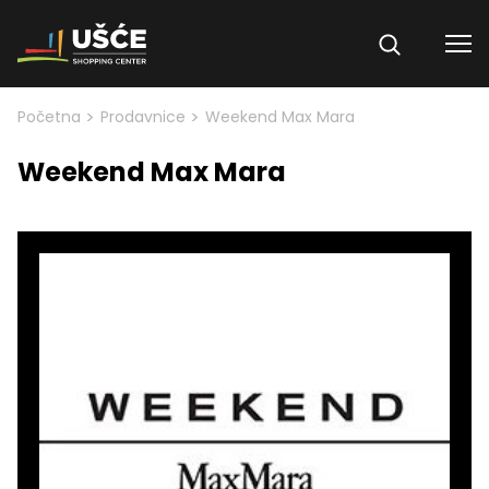
Skip to content
>
>
Početna
Prodavnice
Weekend Max Mara
Weekend Max Mara