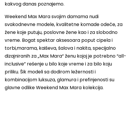
kakvog danas poznajemo.
Weekend Max Mara svojim damama nudi
svakodnevne modele, kvalitetne komade odeće, za
žene koje putuju, poslovne žene kao i za slobodno
vreme. Bogat spektar aksesoara poput cipela i
torbi,marama, kaiševa, šalova i nakita, specijalno
dizajniranih za „Max Mara“ ženu kojoj je potrebno “all-
inclusive” rešenje u bilo koje vreme i za bilo koju
priliku. Šik modeli sa dodirom ležernosti i
kombinacijom luksuza, glamura i prefinjenosti su
glavne odlike Weekend Max Mara kolekcija.