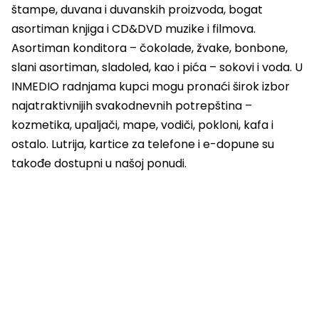
štampe, duvana i duvanskih proizvoda, bogat
asortiman knjiga i CD&DVD muzike i filmova.
Asortiman konditora – čokolade, žvake, bonbone,
slani asortiman, sladoled, kao i pića – sokovi i voda. U
INMEDIO radnjama kupci mogu pronaći širok izbor
najatraktivnijih svakodnevnih potrepština –
kozmetika, upaljači, mape, vodiči, pokloni, kafa i
ostalo. Lutrija, kartice za telefone i e-dopune su
takođe dostupni u našoj ponudi.