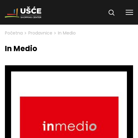
Skip to content
>
>
Početna
Prodavnice
In Medio
In Medio