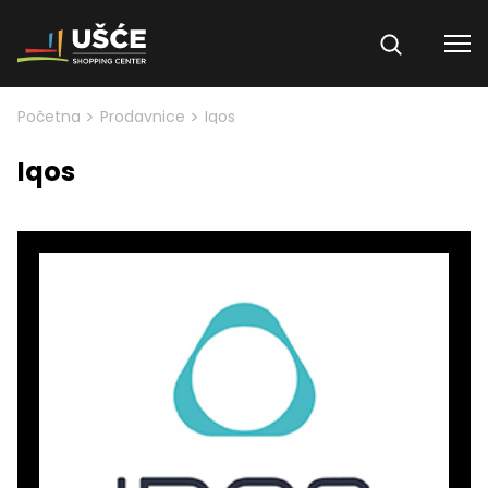
Skip to content
>
>
Početna
Prodavnice
Iqos
Iqos