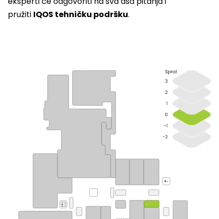
eksperti će odgovoriti na sva asa pitanja i
pružiti
IQOS tehničku podršku
.