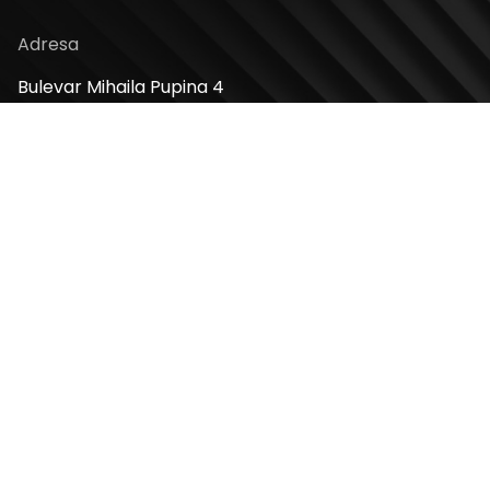
Adresa
Bulevar Mihaila Pupina 4
11070, Novi Beograd, Srbija
Radno vreme
Ponedeljak – Nedelja: 10 – 22h
Kontakt telefon
+381 11 2854 580
Email
info@usceshoppingcenter.com