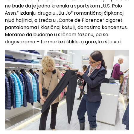
ne bude da je jedna krenula u sportskom „U.S. Polo
Assn.“ izdanju, druga u „Liu Jo“ romantičnoj čipkanoj
njud haljinici, a treća u „Conte de Florence“ cigaret
pantalonama i klasičnoj košulji, donosimo koncenzus.
Moramo da budemo u sličnom fazonu, pa se
dogovaramo – farmerke i štikle, a gore, ko šta voli.