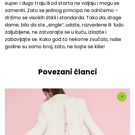
super i dugo traju ili od starta ne valjaju i mogu se
zameniti. Zato se jednog principa ne odričemo –
držimo se visokih štikli i standarda. Tako da, drage
dame, bilo da ste „single“, udate, razvedene ili ludo
zaljubljene, ne zatvarajte se u kuću, izlazite i
zabavljajte se. Kako god to nekome zvučalo, naše
godine su samo broj, zato, ne bojte se kiše!
Povezani članci