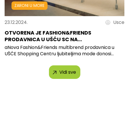
ZARONI U MORE
23.12.2024.
Usce
OTVORENA JE FASHION&FRIENDS
PRODAVNICA U UŠĆU SC NA…
aNova Fashion&Friends multibrend prodavnica u
UŠĆE Shopping Centru ljubiteljima mode donosi...
Vidi sve