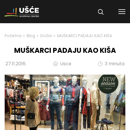
Skip to content
>
>
>
Početna
Blog
Doživi
MUŠKARCI PADAJU KAO KIŠA
MUŠKARCI PADAJU KAO KIŠA
27.11.2016.
Usce
3 minuta