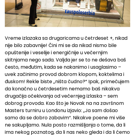
Vreme izlazaka sa drugaricama u četrdeset +, nikad
nije bilo zabavnije! Čini mi se da nikad nismo bile
opuštenije i veselije i energičnije u večernjim
skitnjama nego sada. Valjda jer se to ne dešava baš
često, međutim, kada se nakanimo i usaglasimo –
uvek začinimo provod dobrom klopom, koktelima i
đuskom! Rekle biste „ništa čudno?“ Ipak, primećujem
da konačno u četrdesetim nemamo baš nikakva
drugačija očekivanja od večernjeg izlaska – sem
dobrog provoda. Kao što je Novak na na završnom
Masters turniru u Londonu izjavio: „Ja sam došao
samo da se dobro zabavim“. Nikakve poene mi više
ne sakupljamo. Nula posto razmišljanja o tome, da li
ima nekog poznatog, da li nas neko gleda i da li ćemo