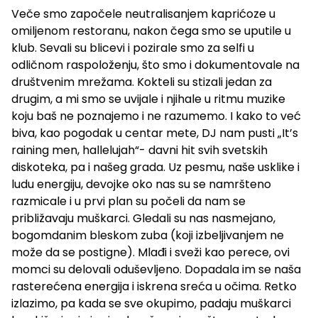
Veče smo započele neutralisanjem kaprićoze u
omiljenom restoranu, nakon čega smo se uputile u
klub. Sevali su blicevi i pozirale smo za selfi u
odličnom raspoloženju, što smo i dokumentovale na
društvenim mrežama. Kokteli su stizali jedan za
drugim, a mi smo se uvijale i njihale u ritmu muzike
koju baš ne poznajemo i ne razumemo. I kako to već
biva, kao pogodak u centar mete, DJ nam pusti „It’s
raining men, hallelujah“- davni hit svih svetskih
diskoteka, pa i našeg grada. Uz pesmu, naše usklike i
ludu energiju, devojke oko nas su se namršteno
razmicale i u prvi plan su počeli da nam se
približavaju muškarci. Gledali su nas nasmejano,
bogomdanim bleskom zuba (koji izbeljivanjem ne
može da se postigne). Mlađi i sveži kao perece, ovi
momci su delovali oduševljeno. Dopadala im se naša
rasterećena energija i iskrena sreća u očima. Retko
izlazimo, pa kada se sve okupimo, padaju muškarci