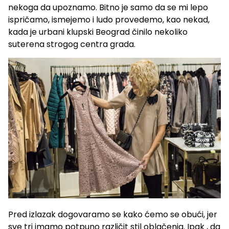
nekoga da upoznamo. Bitno je samo da se mi lepo
ispričamo, ismejemo i ludo provedemo, kao nekad,
kada je urbani klupski Beograd činilo nekoliko
suterena strogog centra grada.
Pred izlazak dogovaramo se kako ćemo se obući, jer
sve tri imamo potpuno različit stil oblačenja. Ipak , da