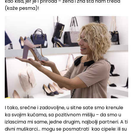
kao kiša, jer je i priroda – žena i zna šta nam treba
(kaže pesma)!
I tako, srećne i zadovoljne, u sitne sate smo krenule
ka svojim kućama, sa pozitivnom mišlju – da smo u
izlascima mi same, jedne drugim, najbolji partneri. A ti
divni muškarci… mogu se posmatrati kao cipele: ili su