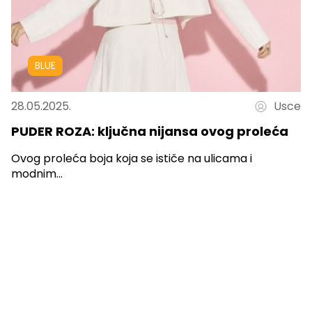
BLUE
28.05.2025.
Usce
PUDER ROZA: ključna nijansa ovog proleća
Ovog proleća boja koja se ističe na ulicama i
modnim...