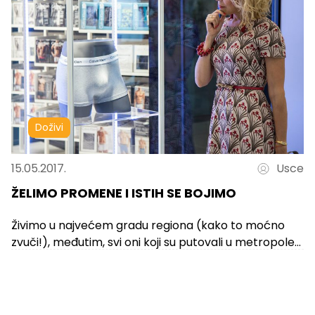
Doživi
15.05.2017.
Usce
ŽELIMO PROMENE I ISTIH SE BOJIMO
Živimo u najvećem gradu regiona (kako to moćno
zvuči!), međutim, svi oni koji su putovali u metropole
evropskih zemalja, kada...