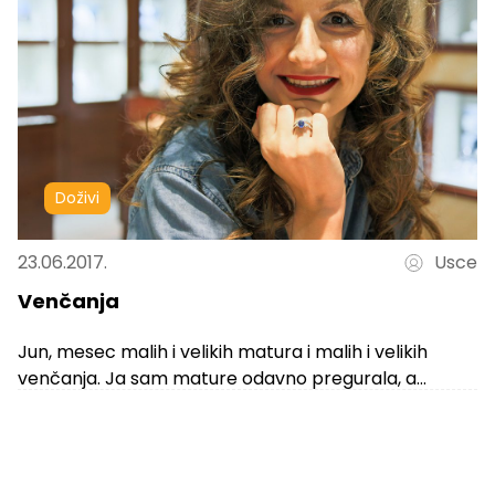
Doživi
23.06.2017.
Usce
Venčanja
Jun, mesec malih i velikih matura i malih i velikih
venčanja. Ja sam mature odavno pregurala, a
venčanja, kako stvari...