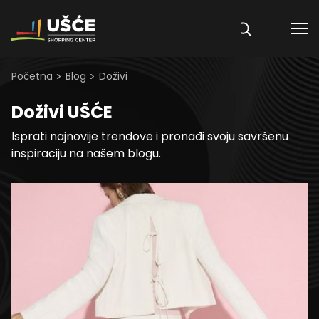
Skip to content
>
>
Početna
Blog
Doživi
Doživi UŠĆE
Isprati najnovije trendove i pronađi svoju savršenu
inspiraciju na našem blogu.