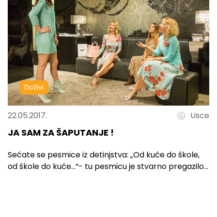
Doživi
22.05.2017.
Usce
JA SAM ZA ŠAPUTANJE !
Sećate se pesmice iz detinjstva: „Od kuće do škole,
od škole do kuće...“- tu pesmicu je stvarno pregazilo
vreme!!! Šaputanje...