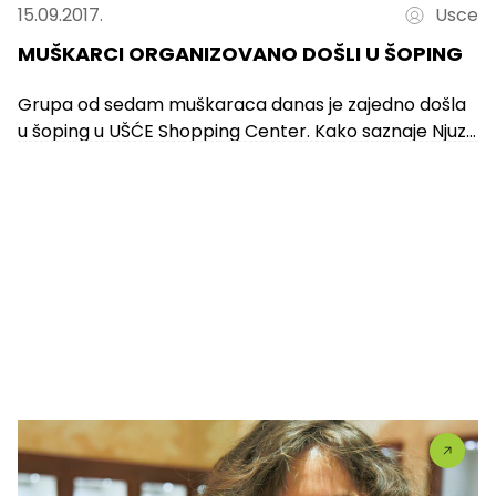
15.09.2017.
Usce
MUŠKARCI ORGANIZOVANO DOŠLI U ŠOPING
Grupa od sedam muškaraca danas je zajedno došla
u šoping u UŠĆE Shopping Center. Kako saznaje Njuz,
oni su momentalno...