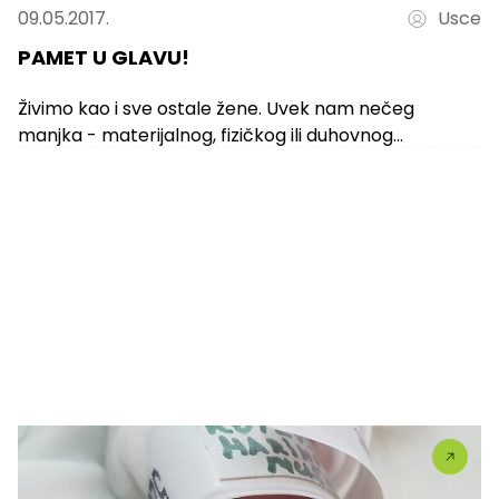
09.05.2017.
Usce
PAMET U GLAVU!
Živimo kao i sve ostale žene. Uvek nam nečeg
manjka - materijalnog, fizičkog ili duhovnog
blagostanja. Mučimo svoje probleme, radimo...