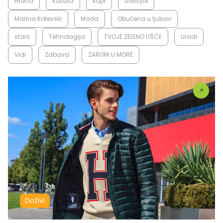
Hrana
Kultura
Kupi
Lifestyle
Marina Kotevski
Moda
Obučena u ljubav
stars
Tehnologija
TVOJE ZELENO UŠĆE
Uradi
Vidi
Zabava
ZARONI U MORE
Doživi