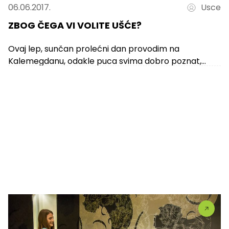
06.06.2017.
Usce
ZBOG ČEGA VI VOLITE UŠĆE?
Ovaj lep, sunčan prolećni dan provodim na
Kalemegdanu, odakle puca svima dobro poznat,
neverovatan pogled na lepote zbog kojih stranci...