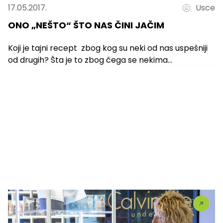
17.05.2017.
Usce
ONO „NEŠTO“ ŠTO NAS ČINI JAČIM
Koji je tajni recept zbog kog su neki od nas uspešniji
od drugih? Šta je to zbog čega se nekima...