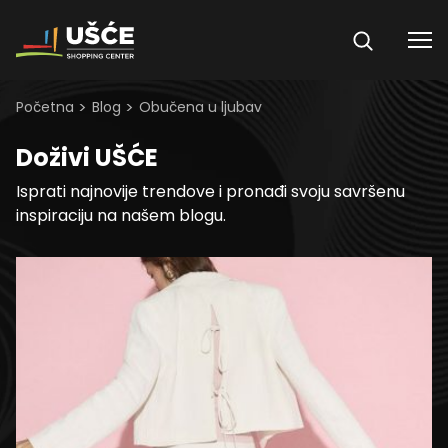
Skip to content
>
>
Početna
Blog
Obučena u ljubav
Doživi UŠĆE
Isprati najnovije trendove i pronađi svoju savršenu
inspiraciju na našem blogu.