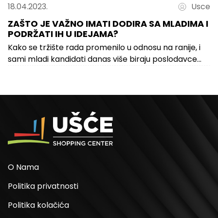
18.04.2023.
Usce
ZAŠTO JE VAŽNO IMATI DODIRA SA MLADIMA I
PODRŽATI IH U IDEJAMA?
Kako se tržište rada promenilo u odnosu na ranije, i
sami mladi kandidati danas više biraju poslodavce
umesto poslodavci njih,...
O Nama
Politika privatnosti
Politika kolačića