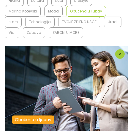
Hrana
Kultura
Kupi
Lifestyle
Marina Kotevski
Moda
Obučena u ljubav
stars
Tehnologija
TVOJE ZELENO UŠĆE
Uradi
Vidi
Zabava
ZARONI U MORE
Obučena u ljubav