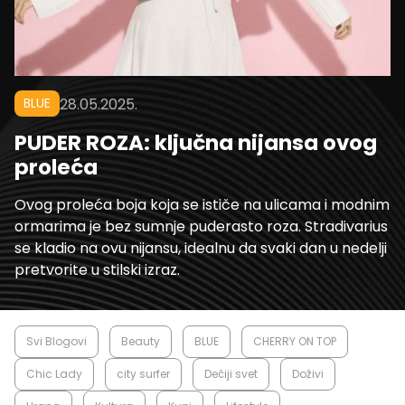
BLUE
28.05.2025.
PUDER ROZA: ključna nijansa ovog
proleća
Ovog proleća boja koja se ističe na ulicama i modnim
ormarima je bez sumnje puderasto roza. Stradivarius
se kladio na ovu nijansu, idealnu da svaki dan u nedelji
pretvorite u stilski izraz.
Svi Blogovi
Beauty
BLUE
CHERRY ON TOP
Chic Lady
city surfer
Dečiji svet
Doživi