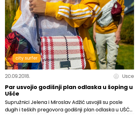
city surfer
20.09.2018.
Usce
Par usvojio godišnji plan odlaska u šoping u
Ušće
Supružnici Jelena i Miroslav Adžić usvojili su posle
dugih i teških pregovora godišnji plan odlaska u UŠĆE
Shopping Center. Ovim...