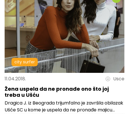
city surfer
11.04.2018.
Usce
Žena uspela da ne pronađe ono što joj
treba u Ušću
Dragica J. iz Beograda trijumfalno je završila obilazak
Ušće SC u kome je uspela da ne pronađe majicu
kakva joj...