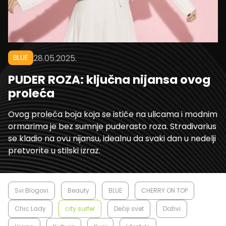
BLUE
28.05.2025.
PUDER ROZA: ključna nijansa ovog
proleća
Ovog proleća boja koja se ističe na ulicama i modnim
ormarima je bez sumnje puderasto roza. Stradivarius
se kladio na ovu nijansu, idealnu da svaki dan u nedelji
pretvorite u stilski izraz.
Svi Blogovi
Beauty
BLUE
CHERRY ON TOP
Chic Lady
city surfer
Dečiji svet
Doživi