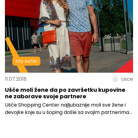
city surfer
11.07.2018.
Usce
Ušće moli žene da po završetku kupovine
ne zaborave svoje partnere
Ušće Shopping Center najljubaznije moli sve žene i
devojke koje su u šoping došle sa svojim partnerima
da ih ne...