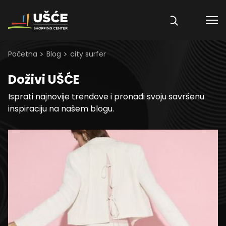
Skip to content
>
>
Početna
Blog
city surfer
Doživi UŠĆE
Isprati najnovije trendove i pronađi svoju savršenu
inspiraciju na našem blogu.