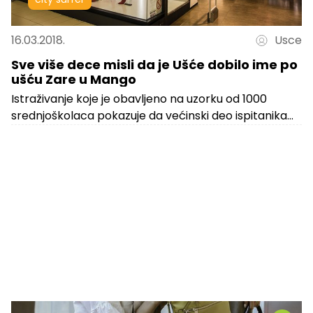
16.03.2018.
Usce
Sve više dece misli da je Ušće dobilo ime po
ušću Zare u Mango
Istraživanje koje je obavljeno na uzorku od 1000
srednjoškolaca pokazuje da većinski deo ispitanika
veruje da je Ušće dobilo ime...