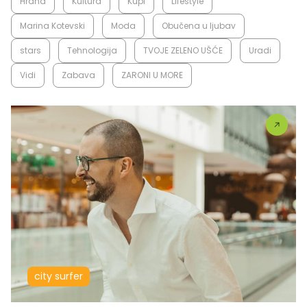
Hrana
Kultura
Kupi
Lifestyle
Marina Kotevski
Moda
Obučena u ljubav
stars
Tehnologija
TVOJE ZELENO UŠĆE
Uradi
Vidi
Zabava
ZARONI U MORE
city surfer