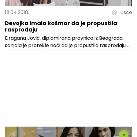
18.04.2018.
Usce
Devojka imala košmar da je propustila
rasprodaju
Dragana Jović, diplomirana pravnica iz Beograda,
sanjala je protekle noći da je propustila rasprodaju u
UŠĆE Shopping Centru. Dragana kaže...