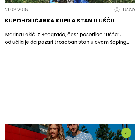
21.08.2018.
Usce
KUPOHOLIČARKA KUPILA STAN U UŠĆU
Marina Lekić iz Beograda, čest posetilac “Ušća”,
odlučila je da pazari trosoban stan u ovom šoping
centru, saznajemo od menadžmenta...