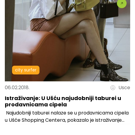
city surfer
06.02.2018.
Usce
Istraživanje: U Ušću najudobniji taburei u
prodavnicama cipela
Najudobniji taburei nalaze se u prodavnicama cipela
u Ušće Shopping Centera, pokazalo je istraživanje
Zavoda za statistiku koje je sprovedeno...