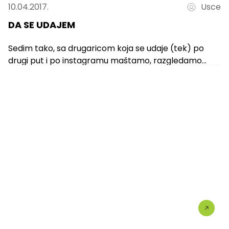
10.04.2017.
Usce
DA SE UDAJEM
Sedim tako, sa drugaricom koja se udaje (tek) po
drugi put i po instagramu maštamo, razgledamo
venčanice i uzdišemo. To...