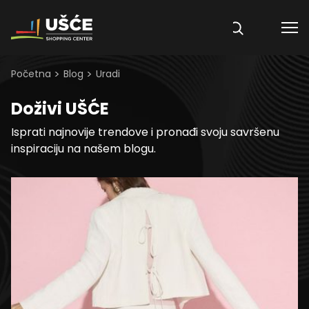
Skip to content
>
>
Početna
Blog
Uradi
Doživi UŠĆE
Isprati najnovije trendove i pronađi svoju savršenu
inspiraciju na našem blogu.