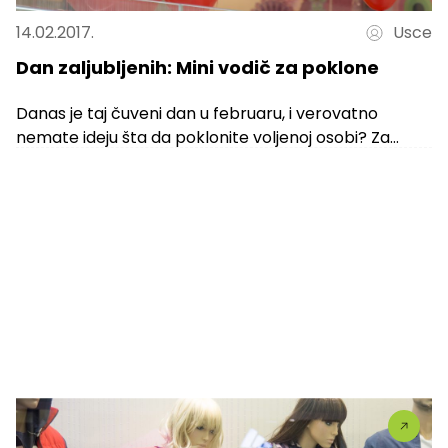
14.02.2017.
Usce
Dan zaljubljenih: Mini vodič za poklone
Danas je taj čuveni dan u februaru, i verovatno
nemate ideju šta da poklonite voljenoj osobi? Za
Novu godinu ste verovatno...