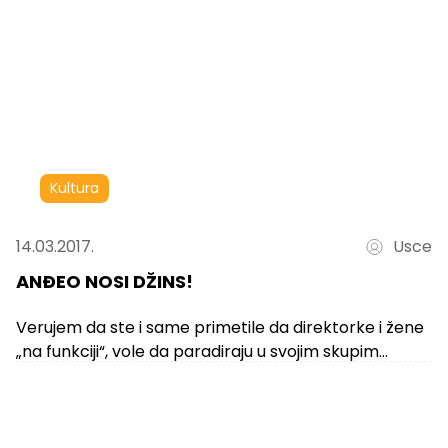
Kultura
14.03.2017.
Usce
ANĐEO NOSI DŽINS!
Verujem da ste i same primetile da direktorke i žene
„na funkciji“, vole da paradiraju u svojim skupim
odevnim predmetima...