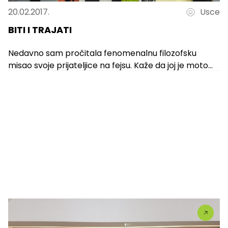
20.02.2017.
Usce
BITI I TRAJATI
Nedavno sam pročitala fenomenalnu filozofsku
misao svoje prijateljice na fejsu. Kaže da joj je moto
„Biti i trajati“. Oduševila me...