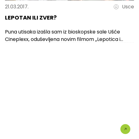
21.03.2017.
Usce
LEPOTAN ILI ZVER?
Puna utisaka izašla sam iz bioskopske sale Ušće
Cineplexx, oduševljena novim filmom „Lepotica i
zver“,inače mojim omiljenim Diznijevim crtaćem.
Dok...