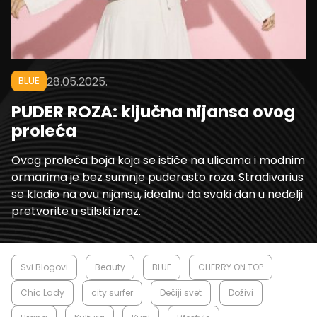
BLUE
28.05.2025.
PUDER ROZA: ključna nijansa ovog
proleća
Ovog proleća boja koja se ističe na ulicama i modnim
ormarima je bez sumnje puderasto roza. Stradivarius
se kladio na ovu nijansu, idealnu da svaki dan u nedelji
pretvorite u stilski izraz.
Svi Blogovi
Beauty
BLUE
CHERRY ON TOP
Chic Lady
city surfer
Dečiji svet
Doživi