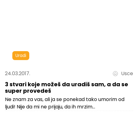
Uradi
24.03.2017.
Usce
3 stvari koje možeš da uradiš sam, a da se
super provedeš
Ne znam za vas, ali ja se ponekad tako umorim od
ljudi! Nije da mi ne prijaju, da ih mrzim...