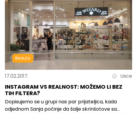
Beauty
17.02.2017.
Usce
INSTAGRAM VS REALNOST: MOŽEMO LI BEZ
TIH FILTERA?
Dopisujemo se u grupi nas par prijateljica, kada
odjednom Sanja počinje da šalje skrinšotove sa
Instagram profila meni nepoznate devojke,...