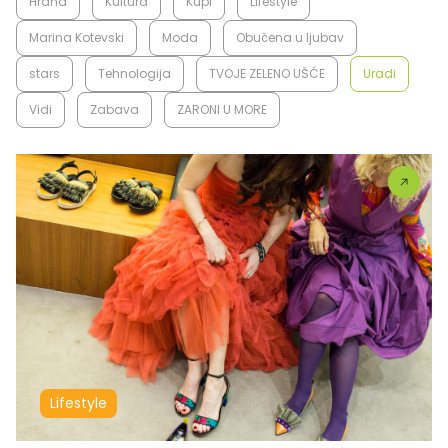
Hrana
Kultura
Kupi
Lifestyle
Marina Kotevski
Moda
Obučena u ljubav
stars
Tehnologija
TVOJE ZELENO UŠĆE
Uradi
Vidi
Zabava
ZARONI U MORE
Lifestyle