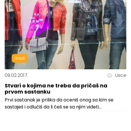
Uradi
09.02.2017.
Usce
Stvari o kojima ne treba da pričaš na
prvom sastanku
Prvi sastanak je prilika da oceniš onog sa kim se
sastaješ i odlučiš da li ćeš se sa njim videti...