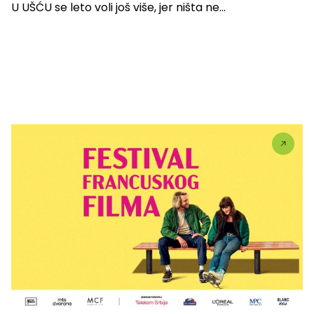
U UŠĆU se leto voli još više, jer ništa ne...