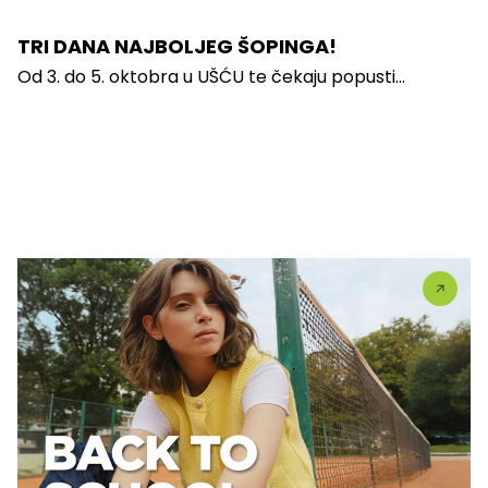
TRI DANA NAJBOLJEG ŠOPINGA!
Od 3. do 5. oktobra u UŠĆU te čekaju popusti...