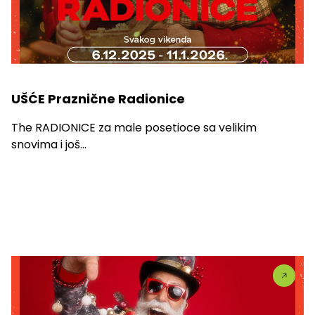
UŠĆE Praznične Radionice
The RADIONICE za male posetioce sa velikim
snovima i još...