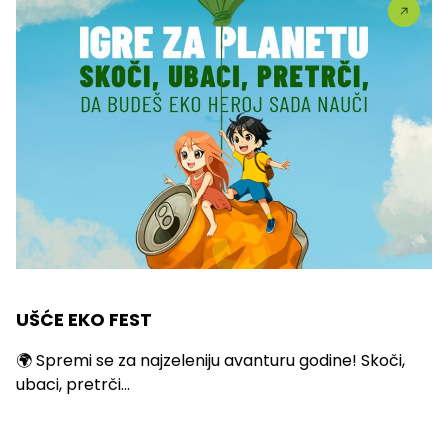
UŠĆE EKO FEST
🌍 Spremi se za najzeleniju avanturu godine! Skoči,
ubaci, pretrči...