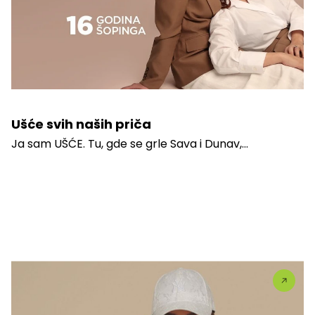
Ušće svih naših priča
Ja sam UŠĆE. Tu, gde se grle Sava i Dunav,...