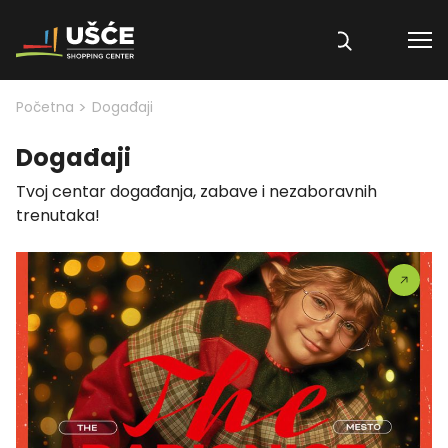
Skip to content
>
Početna
Događaji
Događaji
Tvoj centar događanja, zabave i nezaboravnih
trenutaka!