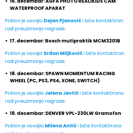
16. decembar: AGFA PHOTO REALIKIDS CAM
WATERPROOF APARAT
Poklon je osvojio
Dejan Pjanović
i biće kontaktiran
radi preuzimanja nagrade.
17. decembar: Bosch mutipraktik MCM3201B
Poklon je osvojio
Srđan Miljković
i biće kontaktiran
radi preuzimanja nagrade.
18. decembar: SPAWN MOMENTUM RACING
WHEEL (PC, PS3, PS4, XONE, SWITCH)
Poklon je osvojila
Jelena Jevtić
i biće kontaktirana
radi preuzimanja nagrade.
19. decembar: DENVER VPL-230LW Gramofon
Poklon je osvojila
Milena Antić
i biće kontaktirana