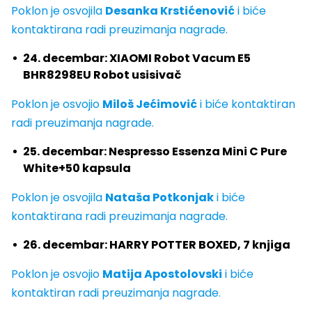
Poklon je osvojila
Desanka Krstićenović
i biće
kontaktirana radi preuzimanja nagrade.
24. decembar: XIAOMI Robot Vacum E5
BHR8298EU Robot usisivač
Poklon je osvojio
Miloš Jećimović
i biće kontaktiran
radi preuzimanja nagrade.
25. decembar: Nespresso Essenza Mini C Pure
White+50 kapsula
Poklon je osvojila
Nataša Potkonjak
i biće
kontaktirana radi preuzimanja nagrade.
26. decembar: HARRY POTTER BOXED, 7 knjiga
Poklon je osvojio
Matija Apostolovski
i biće
kontaktiran radi preuzimanja nagrade.