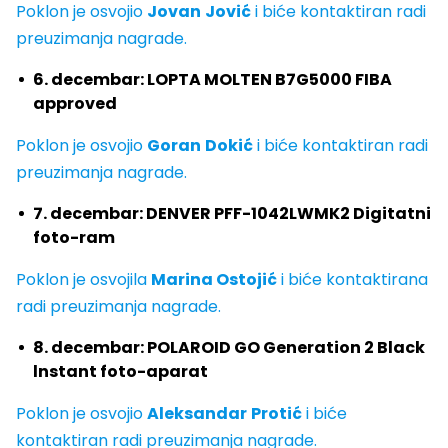
Poklon je osvojio
Jovan
Jović
i biće kontaktiran radi
preuzimanja nagrade.
6. decembar: LOPTA MOLTEN B7G5000 FIBA
approved
Poklon je osvojio
Goran
Dokić
i biće kontaktiran radi
preuzimanja nagrade.
7. decembar: DENVER PFF-1042LWMK2 Digitatni
foto-ram
Poklon je osvojila
Marina Ostojić
i biće kontaktirana
radi preuzimanja nagrade.
8. decembar: POLAROID GO Generation 2 Black
lnstant foto-aparat
Poklon je osvojio
Aleksandar
Protić
i biće
kontaktiran radi preuzimanja nagrade.