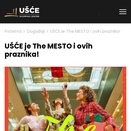
Skip to content
>
>
Početna
Događaji
UŠĆE je The MESTO i ovih praznika!
UŠĆE je The MESTO i ovih
praznika!