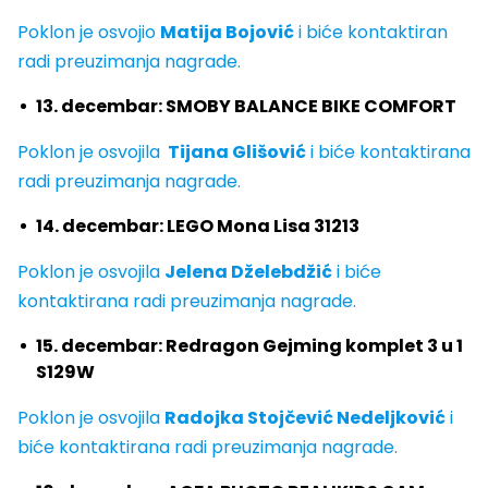
Poklon je osvojio
Matija Bojović
i biće kontaktiran
radi preuzimanja nagrade.
13. decembar: SMOBY BALANCE BIKE COMFORT
Poklon je osvojila
Tijana Glišović
i biće kontaktirana
radi preuzimanja nagrade.
14. decembar: LEGO Mona Lisa 31213
Poklon je osvojila
Jelena Dželebdžić
i biće
kontaktirana radi preuzimanja nagrade.
15. decembar: Redragon Gejming komplet 3 u 1
S129W
Poklon je osvojila
Radojka Stojčević Nedeljković
i
biće kontaktirana radi preuzimanja nagrade.