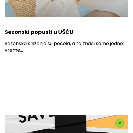
Sezonski popusti u UŠĆU
Sezonska sniženja su počela, a to znači samo jedno:
vreme...