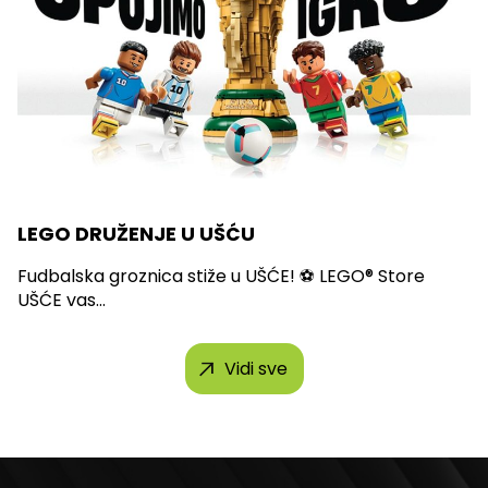
LEGO DRUŽENJE U UŠĆU
Fudbalska groznica stiže u UŠĆE! ⚽ LEGO® Store
UŠĆE vas...
Vidi sve