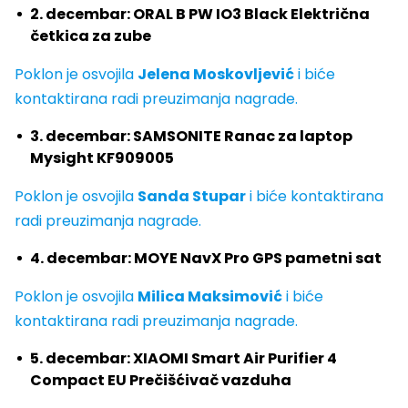
2. decembar: ORAL B PW IO3 Black Električna
četkica za zube
Poklon je osvojila
Jelena Moskovljević
i biće
kontaktirana radi preuzimanja nagrade.
3. decembar: SAMSONITE Ranac za laptop
Mysight KF909005
Poklon je osvojila
Sanda Stupar
i biće kontaktirana
radi preuzimanja nagrade.
4. decembar: MOYE NavX Pro GPS pametni sat
Poklon je osvojila
Milica Maksimović
i biće
kontaktirana radi preuzimanja nagrade.
5. decembar: XIAOMI Smart Air Purifier 4
Compact EU Prečišćivač vazduha