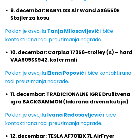
9. decembar: BABYLISS Air Wand AS6550E
Stajler za kosu
Poklon je osvojila
Tanja Milosavljević
i biće
kontaktirana radi preuzimanja nagrade.
10. decembar: Carpisa 17356-trolley (s) – hard
VAA505SS942, kofer mali
Poklon je osvojila
Elena Popović
i biće kontaktirana
radi preuzimanja nagrade.
11. decembar: TRADICIONALNE IGRE Društvena
igra BACKGAMMON (lakirana drvena kutija)
Poklon je osvojila
Ivana Radosavljević
i biće
kontaktirana radi preuzimanja nagrade.
12. decembar: TESLA AF701BX 7L AirFryer