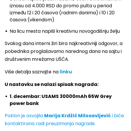
iznosu od 4.000 RSD do promo pulta u period
između 12 i 20 časova (radnim danima) i 10 i 20
časova (vikendom)
Na licu mesta napiši kreativnu novogodišnju želju
Svakog dana interni žiri bira najkreativniji odgovor, a
pobednika proglašavamo narednog dana na sajtu i
društvenim mrežama UŠĆA.
Više detalja saznajte na
linku
U nastavku se nalazi spisak nagrada:
1. decembar: USAMS 30000mAh 65W Grey
power bank
Poklon je osvojila
Marija Krdžić Milosavljević
i biće
kontaktirana radi preuzimanja nagrade.