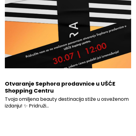
Otvaranje Sephora prodavnice u UŠĆE
Shopping Centru
Tvoja omiljena beauty destinacija stiže u osveženom
izdanju! ✨ Pridruži...