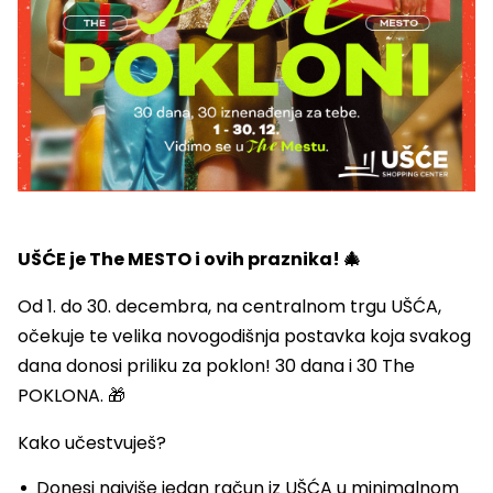
UŠĆE je The MESTO i ovih praznika! 🎄
Od 1. do 30. decembra, na centralnom trgu UŠĆA,
očekuje te velika novogodišnja postavka koja svakog
dana donosi priliku za poklon! 30 dana i 30 The
POKLONA. 🎁
Kako učestvuješ?
Donesi najviše jedan račun iz UŠĆA u minimalnom